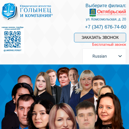
Выберите филиал:
Октябрьский
Услуги и наши специалисты
ул. Комсомольская, д. 20
+7 (347) 676-74-60
Оплата услуг
ЗАКАЗАТЬ ЗВОНОК
Бесплатный звонок
Задать вопрос
Russian
Контакты
Отзывы
Полезные статьи