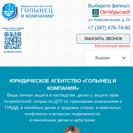
Выберите филиал:
Октябрьский
Услуги и наши специалисты
ул. Комсомольская, д. 20
+7 (347) 676-74-60
Оплата услуг
ЗАКАЗАТЬ ЗВОНОК
Бесплатный звонок
Задать вопрос
Russian
Контакты
ЮРИДИЧЕСКОЕ АГЕНТСТВО «ГОЛЫНЕЦ И
КОМПАНИЯ»
Ваша личная защита в наследстве, делах о защите прав
Отзывы
потребителей, спорах по ДТП со страховыми компаниями и
ГИБДД, в семейных делах и трудовых спорах, в земельных
конфликтах и вопросах недвижимости,
Полезные статьи
в пенсионных делах и арбитраже.