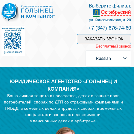
Выберите филиал:
Октябрьский
Услуги и наши специалисты
ул. Комсомольская, д. 20
+7 (347) 676-74-60
Оплата услуг
ЗАКАЗАТЬ ЗВОНОК
Бесплатный звонок
Задать вопрос
Russian
Контакты
ЮРИДИЧЕСКОЕ АГЕНТСТВО «ГОЛЫНЕЦ И
КОМПАНИЯ»
Ваша личная защита в наследстве, делах о защите прав
Отзывы
потребителей, спорах по ДТП со страховыми компаниями и
ГИБДД, в семейных делах и трудовых спорах, в земельных
конфликтах и вопросах недвижимости,
Полезные статьи
в пенсионных делах и арбитраже.