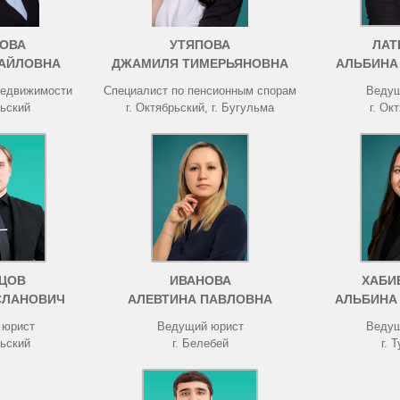
ОВА
УТЯПОВА
ЛАТ
АЙЛОВНА
ДЖАМИЛЯ ТИМЕРЬЯНОВНА
АЛЬБИНА
недвижимости
Специалист по пенсионным спорам
Ведущ
рьский
г. Октябрьский, г. Бугульма
г. Ок
ЦОВ
ИВАНОВА
ХАБИ
СЛАНОВИЧ
АЛЕВТИНА ПАВЛОВНА
АЛЬБИНА
 юрист
Ведущий юрист
Ведущ
рьский
г. Белебей
г. 