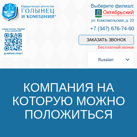
Выберите филиал:
Октябрьский
Услуги и наши специалисты
ул. Комсомольская, д. 20
+7 (347) 676-74-60
Оплата услуг
ЗАКАЗАТЬ ЗВОНОК
Бесплатный звонок
Задать вопрос
Russian
Контакты
КОМПАНИЯ НА
КОТОРУЮ МОЖНО
Отзывы
ПОЛОЖИТЬСЯ
Полезные статьи