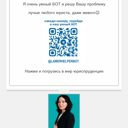
Я очень умный БОТ и решу Вашу проблему
лучше любого юриста, даже живого😉
РАЗУВАЕВ
УМАРОВ
АЛЕКСЕЙ
МУХАМЕД
АЛЕКСАНДРОВИЧ
САИДМУМИНОВИЧ
Нажми и погрузись в мир юриспруденции
Ведущий юрист
Ведущий юрист
г. Уфа
г. Октябрьский