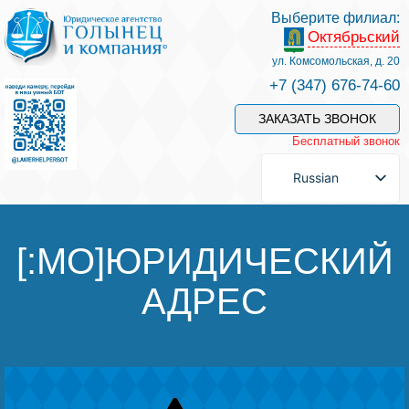
Выберите филиал:
Октябрьский
Услуги и наши специалисты
ул. Комсомольская, д. 20
+7 (347) 676-74-60
Оплата услуг
ЗАКАЗАТЬ ЗВОНОК
Бесплатный звонок
Задать вопрос
Russian
Контакты
[:MO]ЮРИДИЧЕСКИЙ
АДРЕС
Отзывы
Полезные статьи