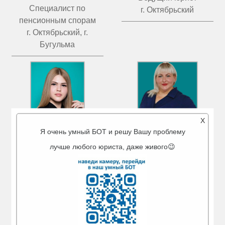
Специалист по
г. Октябрьский
пенсионным спорам
г. Октябрьский, г.
Бугульма
X
Я очень умный БОТ и решу Вашу проблему
МИГРАНОВА
ЧИСТОВА
лучше любого юриста, даже живого😉
АЙГУЛЬ АМИРОВНА
ТАТЬЯНА ВАЛЕРЬЕВНА
Ведущий юрист
Ведущий юрист
г. Туймазы
г. Бугульма