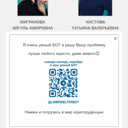
МИГРАНОВА
ЧИСТОВА
АЙГУЛЬ АМИРОВНА
ТАТЬЯНА ВАЛЕРЬЕВНА
Ведущий юрист
Ведущий юрист
X
г. Туймазы
г. Бугульма
Я очень умный БОТ и решу Вашу проблему
лучше любого юриста, даже живого😉
КУЗНЕЦОВ
ИВАНОВА
МАКСИМ РУСЛАНОВИЧ
АЛЕВТИНА ПАВЛОВНА
Нажми и погрузись в мир юриспруденции
Ведущий юрист
Ведущий юрист
г. Октябрьский
г. Белебей