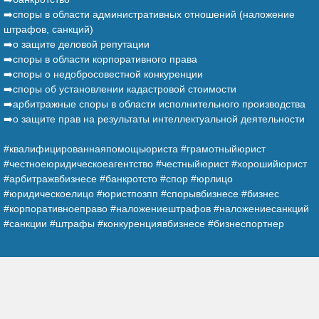
➡️споры в области административных отношений (наложение
штрафов, санкций)
➡️о защите деловой репутации
➡️споры в области корпоративного права
➡️споры о недобросовестной конкуренции
➡️споры об установлении кадастровой стоимости
➡️арбитражные споры в области исполнительного производства
➡️о защите прав на результаты интеллектуальной деятельности
⠀
#квалифицированнаяпомощьюриста #грамотныйюрист
#честноеюридическоеагентство #честныйюрист #хорошийюрист
#арбитражвбизнесе #банкротсто #спор #юрлицо
#юридическоелицо #юристпозпп #спорывбизнесе #бизнес
#корпоративноеправо #наложениештрафов #наложениесанкций
#санкции #штрафы #конкуренциявбизнесе #бизнеспортнер