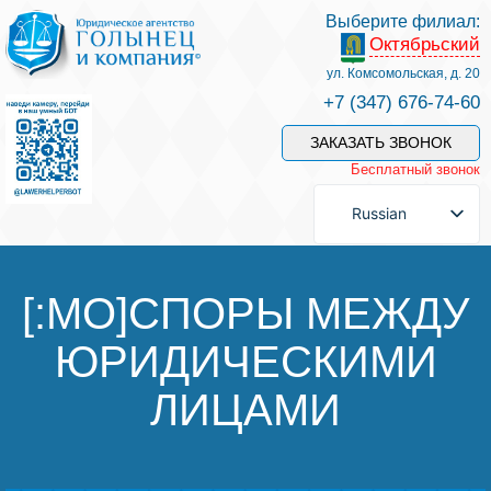
Выберите филиал:
Октябрьский
Услуги и наши специалисты
ул. Комсомольская, д. 20
+7 (347) 676-74-60
Оплата услуг
ЗАКАЗАТЬ ЗВОНОК
Бесплатный звонок
Задать вопрос
Russian
Контакты
[:MO]СПОРЫ МЕЖДУ
ЮРИДИЧЕСКИМИ
Отзывы
ЛИЦАМИ
Полезные статьи