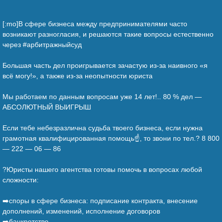
[:mo]В сфере бизнеса между предпринимателями часто
возникают разногласия, и решаются такие вопросы естественно
через #арбитражныйсуд
⠀
Большая часть дел проигрывается зачастую из-за наивного «я
всё могу!», а также из-за неопытности юриста
⠀
Мы работаем по данным вопросам уже 14 лет!.. 80 % дел —
АБСОЛЮТНЫЙ ВЫИГРЫШ
⠀
Если тебе небезразлична судьба твоего бизнеса, если нужна
грамотная квалифицированная помощь☝️, то звони по тел.? 8 800
— 222 — 06 — 86
⠀
?Юристы нашего агентства готовы помочь в вопросах любой
сложности:
⠀
➡️споры в сфере бизнеса: подписание контракта, внесение
дополнений, изменений, исполнение договоров
➡️банкротство