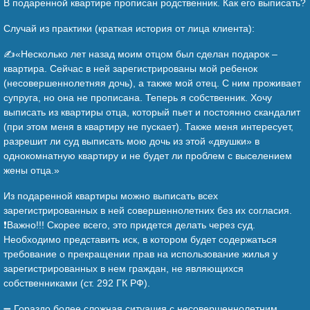
В подаренной квартире прописан родственник. Как его выписать?
Случай из практики (краткая история от лица клиента):
✍️«Несколько лет назад моим отцом был сделан подарок –
квартира. Сейчас в ней зарегистрированы мой ребенок
(несовершеннолетняя дочь), а также мой отец. С ним проживает
супруга, но она не прописана. Теперь я собственник. Хочу
выписать из квартиры отца, который пьет и постоянно скандалит
(при этом меня в квартиру не пускает). Также меня интересует,
разрешит ли суд выписать мою дочь из этой «двушки» в
однокомнатную квартиру и не будет ли проблем с выселением
жены отца.»
Из подаренной квартиры можно выписать всех
зарегистрированных в ней совершеннолетних без их согласия.
❗Важно!!! Скорее всего, это придется делать через суд.
Необходимо представить иск, в котором будет содержаться
требование о прекращении прав на использование жилья у
зарегистрированных в нем граждан, не являющихся
собственниками (ст. 292 ГК РФ).
➖ Гораздо более сложная ситуация с несовершеннолетним