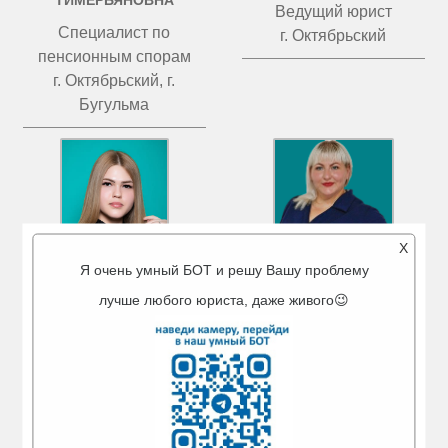
ТИМЕРЬЯНОВНА
Ведущий юрист
Специалист по
г. Октябрьский
пенсионным спорам
г. Октябрьский, г.
Бугульма
X
Я очень умный БОТ и решу Вашу проблему
лучше любого юриста, даже живого😉
МИГРАНОВА
ЧИСТОВА
АЙГУЛЬ АМИРОВНА
ТАТЬЯНА ВАЛЕРЬЕВНА
Ведущий юрист
Ведущий юрист
г. Туймазы
г. Бугульма