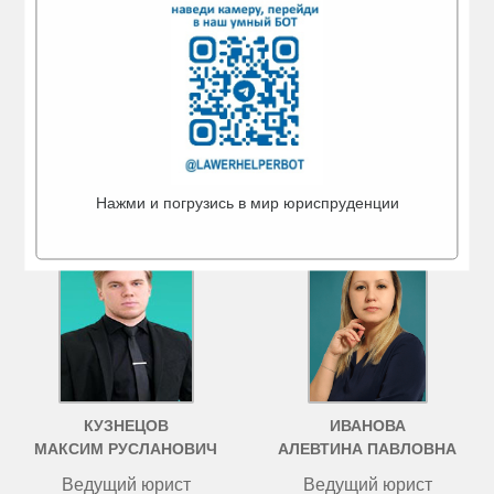
МИГРАНОВА
ЧИСТОВА
АЙГУЛЬ АМИРОВНА
ТАТЬЯНА ВАЛЕРЬЕВНА
Ведущий юрист
Ведущий юрист
Нажми и погрузись в мир юриспруденции
г. Туймазы
г. Бугульма
КУЗНЕЦОВ
ИВАНОВА
МАКСИМ РУСЛАНОВИЧ
АЛЕВТИНА ПАВЛОВНА
Ведущий юрист
Ведущий юрист