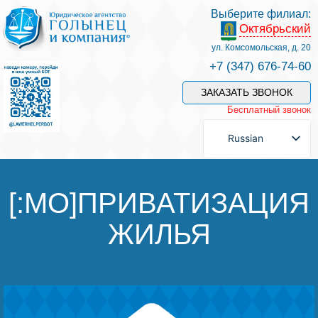
Выберите филиал:
Октябрьский
Услуги и наши специалисты
ул. Комсомольская, д. 20
+7 (347) 676-74-60
Оплата услуг
ЗАКАЗАТЬ ЗВОНОК
Бесплатный звонок
Задать вопрос
Russian
Контакты
[:MO]ПРИВАТИЗАЦИЯ
ЖИЛЬЯ
Отзывы
Полезные статьи