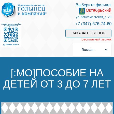
Выберите филиал:
Октябрьский
Услуги и наши специалисты
ул. Комсомольская, д. 20
+7 (347) 676-74-60
Оплата услуг
ЗАКАЗАТЬ ЗВОНОК
Бесплатный звонок
Задать вопрос
Russian
Контакты
[:MO]ПОСОБИЕ НА
ДЕТЕЙ ОТ 3 ДО 7 ЛЕТ
Отзывы
Полезные статьи