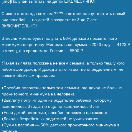
[:mo]Получай выплаты на деток ЕЖЕМЕСЯЧНО!
⠀
С июня этого года семьям ?‍?‍?‍? с детьми начнут платить новый
вид пособий — на детей в возрасте от 3 до 7 лет
ВКЛЮЧИТЕЛЬНО!
⠀
В месяц можно будет получать 50% детского прожиточного
минимума по региону. Минимальная сумма в 2020 году — 4123 Р
в месяц, а в среднем по России — 5500 Р
⠀
❗Такая выплата положена не всем семьям, а только тем, у кого
небольшой доход. И доход этот считают по определенным, не
совсем обычным правилам
⠀
♦️Пособия положены только тем семьям, где доход не больше
прожиточного минимума на человека
♦️Выплату получит один из родителей ребенка, которому
исполнилось 3 года, но еще не исполнилось 8 лет
♦️Если детей несколько, пособие положено на каждого
♦️Доходы безработных родителей не учитываются
♦️Сумма пособия — 50% детского прожиточного минимума в
регионе