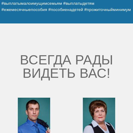
#выплатымалоимущимсемьям #выплатыдетям
#ежемесячныепособия #пособиенадетей #прожиточныйминимум
ВСЕГДА РАДЫ
ВИДЕТЬ ВАС!