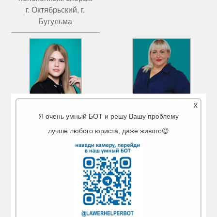
г. Октябрьский, г.
Бугульма
X
Я очень умный БОТ и решу Вашу проблему
МИГРАНОВА
ЧИСТОВА
АЙГУЛЬ АМИРОВНА
ТАТЬЯНА ВАЛЕРЬЕВНА
лучше любого юриста, даже живого😉
Ведущий юрист
Ведущий юрист
г. Туймазы
г. Бугульма