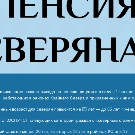
ичивающие возраст выхода на пенсию, вступили в силу с 1 января
, работающих в районах Крайнего Севера и приравненных к ним 
ный возраст для северян повысится на 5️⃣ лет — до 55 лет ♀️жен
ОСНУТСЯ следующих категорий граждан с «северным стажем»
 стаж не менее 20 лет, из которых 12 лет в районах КС или 17 —