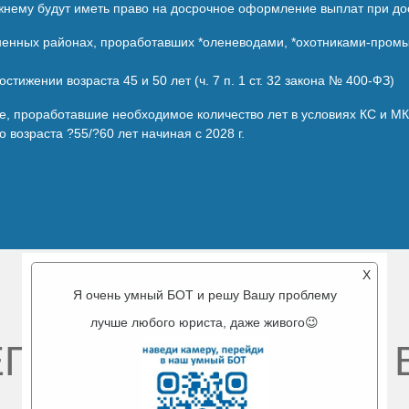
прежнему будут иметь право на досрочное оформление выплат при до
енных районах, проработавших *оленеводами, *охотниками-промы
стижении возраста 45 и 50 лет (ч. 7 п. 1 ст. 32 закона № 400-ФЗ)
не, проработавшие необходимое количество лет в условиях КС и М
возраста ?55/?60 лет начиная с 2028 г.
X
Я очень умный БОТ и решу Вашу проблему
лучше любого юриста, даже живого😉
ГДА РАДЫ ВИДЕТЬ 