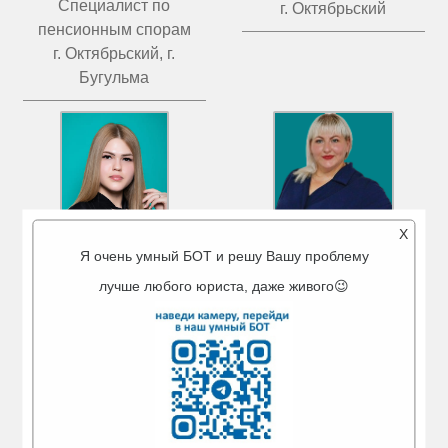
Специалист по
г. Октябрьский
пенсионным спорам
г. Октябрьский, г.
Бугульма
X
Я очень умный БОТ и решу Вашу проблему
МИГРАНОВА
ЧИСТОВА
лучше любого юриста, даже живого😉
АЙГУЛЬ АМИРОВНА
ТАТЬЯНА ВАЛЕРЬЕВНА
Ведущий юрист
Ведущий юрист
г. Туймазы
г. Бугульма