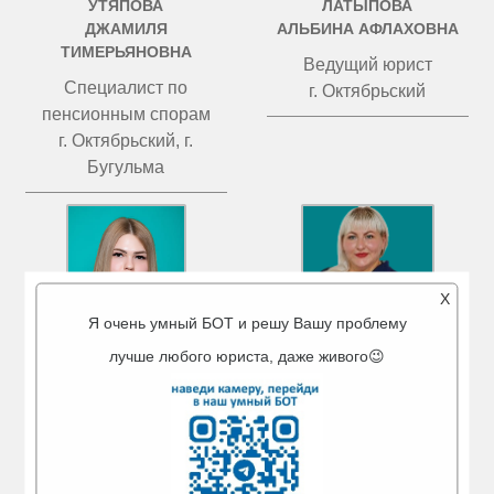
УТЯПОВА
ЛАТЫПОВА
ДЖАМИЛЯ
АЛЬБИНА АФЛАХОВНА
ТИМЕРЬЯНОВНА
Ведущий юрист
Специалист по
г. Октябрьский
пенсионным спорам
г. Октябрьский, г.
Бугульма
X
Я очень умный БОТ и решу Вашу проблему
лучше любого юриста, даже живого😉
МИГРАНОВА
ЧИСТОВА
АЙГУЛЬ АМИРОВНА
ТАТЬЯНА ВАЛЕРЬЕВНА
Ведущий юрист
Ведущий юрист
г. Туймазы
г. Бугульма