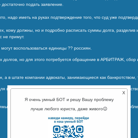
 достаточно подать заявление.
ято, надо иметь на руках подтверждение того, что суд уже подтвер
тех, кому должны, но и подробно расписать суммы долга, разделив 
 не примут.
, могут воспользоваться единицы ?? россиян.
х долгов, но для этого потребуется обращение в АРБИТРАЖ, сбор 
а в штате компании адвокаты, занимающиеся как банкротством, 
для вашей ситуации, нам необходимо выяснить, на какое имуществ
X
Я очень умный БОТ и решу Вашу проблему
 ямы. И помните, чем быстрее мы начнем заниматься вашей пробл
лучше любого юриста, даже живого😉