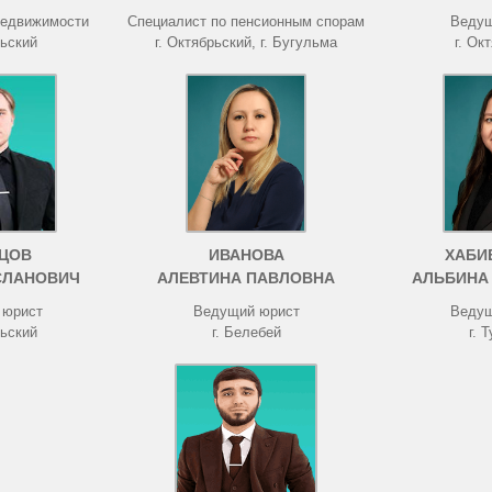
недвижимости
Специалист по пенсионным спорам
Ведущ
рьский
г. Октябрьский, г. Бугульма
г. Ок
ЦОВ
ИВАНОВА
ХАБИ
СЛАНОВИЧ
АЛЕВТИНА ПАВЛОВНА
АЛЬБИНА
 юрист
Ведущий юрист
Ведущ
рьский
г. Белебей
г. 