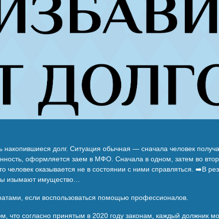
ь накопившиеся долг. Ситуация обычная — сначала человек получае
енность, оформляется заем в МФО. Сначала в одном, затем во втор
что человек оказывается не в состоянии с ними справляться. ➡️В р
авы изымают имущество…
тратами, если воспользоваться помощью профессионалов.
ом, что согласно принятым в 2020 году законам, каждый должник 