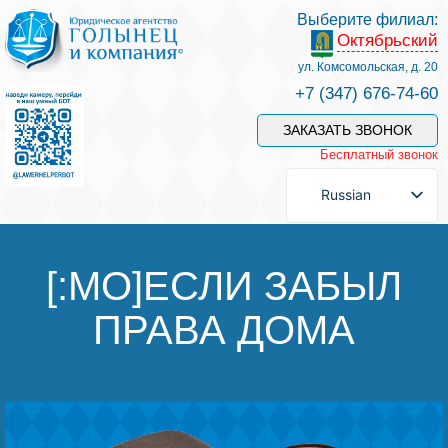
Выберите филиал:
Октябрьский
Услуги и наши специалисты
ул. Комсомольская, д. 20
+7 (347) 676-74-60
Оплата услуг
ЗАКАЗАТЬ ЗВОНОК
Бесплатный звонок
Задать вопрос
Russian
Контакты
[:MO]ЕСЛИ ЗАБЫЛ
ПРАВА ДОМА
Отзывы
Полезные статьи