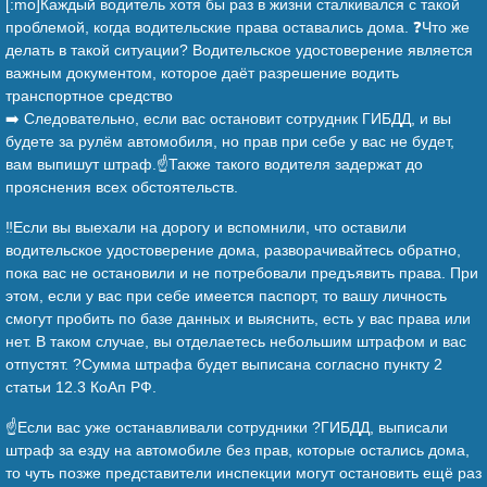
[:mo]Каждый водитель хотя бы раз в жизни сталкивался с такой
проблемой, когда водительские права оставались дома. ❓Что же
делать в такой ситуации? Водительское удостоверение является
важным документом, которое даёт разрешение водить
транспортное средство
➡️ Следовательно, если вас остановит сотрудник ГИБДД, и вы
будете за рулём автомобиля, но прав при себе у вас не будет,
вам выпишут штраф.☝️Также такого водителя задержат до
прояснения всех обстоятельств.
‼️Если вы выехали на дорогу и вспомнили, что оставили
водительское удостоверение дома, разворачивайтесь обратно,
пока вас не остановили и не потребовали предъявить права. При
этом, если у вас при себе имеется паспорт, то вашу личность
смогут пробить по базе данных и выяснить, есть у вас права или
нет. В таком случае, вы отделаетесь небольшим штрафом и вас
отпустят. ?Сумма штрафа будет выписана согласно пункту 2
статьи 12.3 КоАп РФ.
☝️Если вас уже останавливали сотрудники ?ГИБДД, выписали
штраф за езду на автомобиле без прав, которые остались дома,
то чуть позже представители инспекции могут остановить ещё раз