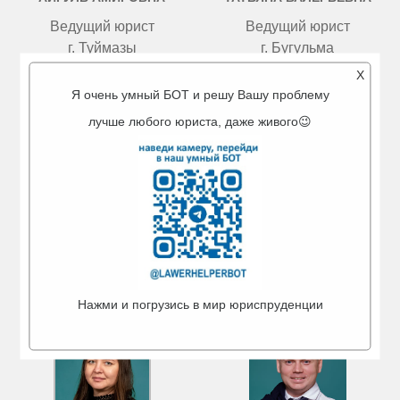
Ведущий юрист
Ведущий юрист
г. Туймазы
г. Бугульма
X
Я очень умный БОТ и решу Вашу проблему
лучше любого юриста, даже живого😉
КУЗНЕЦОВ
ИВАНОВА
МАКСИМ РУСЛАНОВИЧ
АЛЕВТИНА ПАВЛОВНА
Ведущий юрист
Ведущий юрист
г. Октябрьский
г. Белебей
Нажми и погрузись в мир юриспруденции