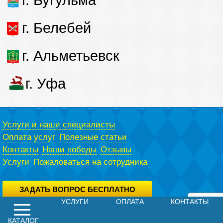
г. Бугульма
г. Белебей
г. Альметьевск
г. Уфа
Услуги и наши специалисты
Оплата услуг
Полезные статьи
Контакты
Наши победы
Отзывы
Услуги
Пожаловаться на сотрудника
ЗАДАТЬ ВОПРОС БЕСПЛАТНО
УСЛУГИ
ОПЛАТА
КОНТАКТЫ
Вы можете задать вопрос юристу абсолютно бесплатно,
воспользовавшись специальной формой.
Политика конфиденциальности