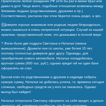
Практически любой гражданин РФ хотя бы раз в жизни брал или
давал в долг. Чаще всего, подобные отношения возможны между
близкими людьми (родственниками, друзьями и пр.).
Соответственно, расписка при этом берется очень редко, а зря…
☝️Доверяя хорошо знакомым или родным людям безраздельно,
можно оказаться в очень неприятной ситуации. Случай из нашей
практики, представленный ниже, это доказывает в полной мере.
? Жили-были две подруги Светлана и Наталья (имена
вымышленные). Дружили они со школы, уже более 15 лет,
поэтому полностью доверяли друг другу. Однажды, для
приобретения нового автомобиля, Наталье понадобилась
крупная сумма (650 тыс. руб.), однако кредит ей ни один банк
оформлять не стал.
Бросив клич по родственникам и друзьям в надежде собрать
нужную сумму, Наталья не добилась успеха, т.к. времена сегодня
сложные, свободных средств ни у кого не оказалось. Однако
выход был найден!
Наталья попросила Светлану оформить на себя кредит, а деньги
передать ей, клятвенно пообещав, что будет исправно