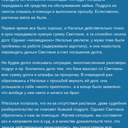
передавать ей средства на обслуживание займа. Подруга не
смогла отказать в помощи и выполнила просьбу. Естественно,
расписка взята не была…
Первое время все было хорошо, и Наталья действительно точно
в срок передавала нужную сумму Светлане, а та спокойно гасила
долг. Однако «неожиданно» Наталью уволили, у мужа тоже были
проблемы на работе (задерживали зарплату), и она перестала
переводить деньги Светлане в счет погашения долга.
Не будем долго описывать ситуацию, многочисленные разговоры
подруг и пр. Кончилось дело тем, что банк взыскал со Светланы
всю сумму долга и штрафы за просрочку. В очередной раз
обратившись к Наталье с просьбой вернуть ей долг, она
услышала о себе «много приятного», а в конце было заявлено,
что вообще у нее никто и ничего не брал.
‼️Наталья полагала, что из-за отсутствия расписки, даже судебное
разбирательство не поможет бывшей подруге. Однако Светлана
обратилась к нам за помощью. Изучив ситуацию, мы составили
иск и направили его в суд, а в качестве доказательств того, что
деньги действительно передавались, мы представили всю