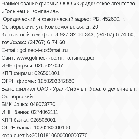
Наименование фирмы: ООО «Юридическое агентство
«Голынец и Компания».
Юридический и фактический адрес: РБ, 452600, г.
Октябрьский, ул. Комсомольская, д. 20
Контактный телефон: 8-927-32-66-343, (34767) 6-74-60,
тел./факс: (34767) 6-74-60
E-mail: golinec-i-co@mail.ru
Сайт: www.golinec-i-co.ru, голынец.рф
ИНН фирмы: 0265027047
КПП фирмы: 026501001
ОГРН фирмы: 1050203342860
Банк: филиал ОАО «Урал-Сиб» в г. Уфа, отделение в г.
Октябрьский
БИК банка: 048073770
ИНН банка: 0274062111
КПП банка: 026503001
ОГРН банка: 1020280000190
корр.счёт №30101810600000000770