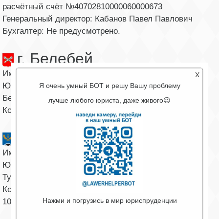
расчётный счёт №40702810000060000673
Генеральный директор: Кабанов Павел Павлович
Бухгалтер: Не предусмотрено.
г. Белебей
Имеется обособленное подразделение в г. Белебей
X
Юридический и фактический адрес: РБ, 452000, г.
Я очень умный БОТ и решу Вашу проблему
Белебей, ул. Войкова, д. 109
лучше любого юриста, даже живого😉
Контактный телефон: 8 (927) 333-67-70
г. Туймазы
Имеется обособленное подразделение в г. Туймазы
Юридический и фактический адрес: РБ, 452700, г.
Туймазы, пр. Ленина, д. 4в
Контактный телефон: 8 (927) 31-90-444, (34782) 7-92-
Нажми и погрузись в мир юриспруденции
10, тел./факс: (34782) 7-92-10