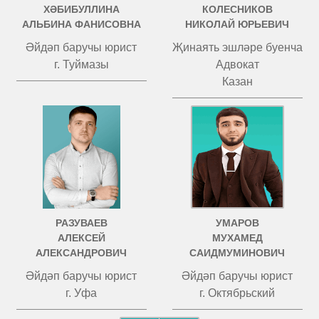
ХӘБИБУЛЛИНА
КОЛЕСНИКОВ
АЛЬБИНА ФАНИСОВНА
НИКОЛАЙ ЮРЬЕВИЧ
Әйдәп баручы юрист
Җинаять эшләре буенча
г. Туймазы
Адвокат
Казан
РАЗУВАЕВ
УМАРОВ
АЛЕКСЕЙ
МУХАМЕД
АЛЕКСАНДРОВИЧ
САИДМУМИНОВИЧ
Әйдәп баручы юрист
Әйдәп баручы юрист
г. Уфа
г. Октябрьский