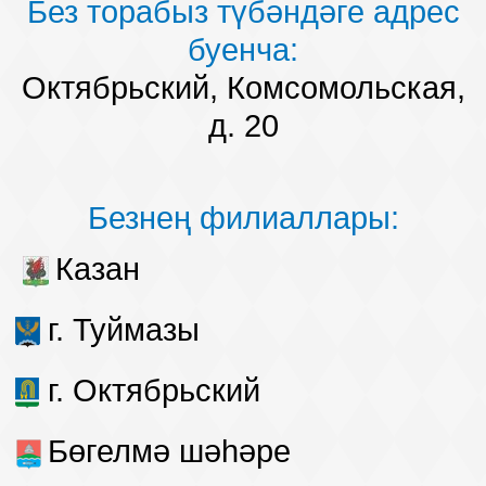
Без торабыз түбәндәге адрес
буенча:
Октябрьский, Комсомольская,
д. 20
Безнең филиаллары:
Казан
г. Туймазы
г. Октябрьский
Бөгелмә шәһәре