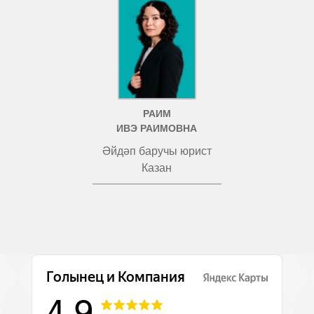
РАИМ
ИВЭ РАИМОВНА
Әйдәп баручы юрист
Казан