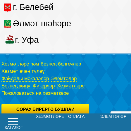
г. Белебей
Әлмәт шәһәре
г. Уфа
Хезмәтләре һәм безнең белгечләр
Хезмәт өчен түләү
Файдалы мәкаләләр
Элемтәләр
Безнең җиңү
Фикерләр
Хезмәтләре
Пожаловаться на хезмәткәре
СОРАУ БИРЕРГӘ БУШЛАЙ
ХЕЗМӘТЛӘРЕ
ОПЛАТА
ЭЛЕМТӘЛӘР
Сез сорау бирергә юристу бушлай, воспользовавшись махсус
формасы.
Яшеренлек сәясәте