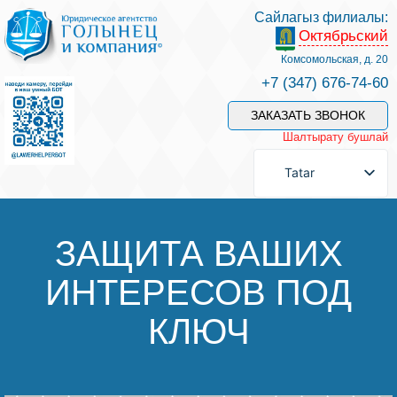
Сайлагыз филиалы:
Октябрьский
Хезмәтләре һәм безнең белгечләр
Комсомольская, д. 20
+7 (347) 676-74-60
Хезмәт өчен түләү
ЗАКАЗАТЬ ЗВОНОК
Шалтырату бушлай
Сорау бирергә
Tatar
Элемтәләр
ЗАЩИТА ВАШИХ
ИНТЕРЕСОВ ПОД
Фикерләр
КЛЮЧ
Файдалы мәкаләләр