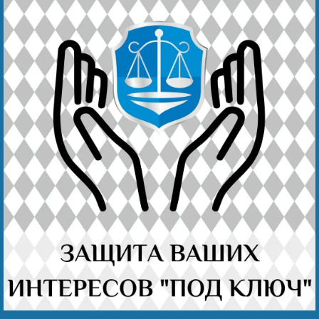
Безнең җиңү
Видео турында безне