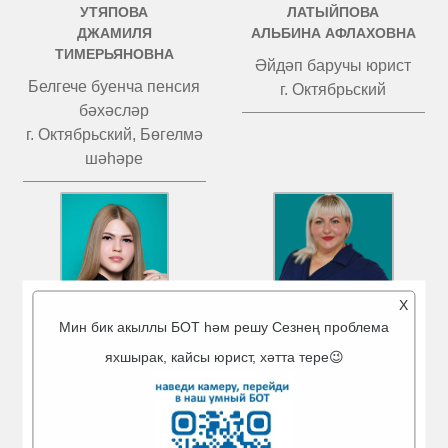
УТЯПОВА
ЛАТЫЙПОВА
ДЖАМИЛЯ
АЛЬБИНА АФЛАХОВНА
ТИМЕРЬЯНОВНА
Әйдәп баручы юрист
Белгече буенча пенсия
г. Октябрьский
бәхәсләр
г. Октябрьский, Бөгелмә
шәһәре
X
Мин бик акыллы БОТ һәм решу Сезнең проблема
яхшырак, кайсы юрист, хәтта тере😉
МИГРАНОВА
ЧИСТОВА
АЙГӨЛ ӘМИР КЫЗЫ
ТАТЬЯНА ВАЛЕРЬЕВНА
Әйдәп баручы юрист
Әйдәп баручы юрист
г. Туймазы
Бөгелмә шәһәре