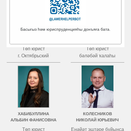
Басыгыз һәм юриспруденцияһы донъяға бата.
КУЗНЕЦОВ
ИВАНОВ
МАКСИМ РУСЛАНОВИЧ
АЛЕВТИНА ПАВЛОВНА
Төп юрист
Төп юрист
г. Октябрьский
бәләбәй ҡалаһы
ХАБИБУЛЛИНА
КОЛЕСНИКОВ
АЛЬБИН ФАНИСОВНА
НИКОЛАЙ ЮРЬЕВИЧ
Төп юрист
Енәйәт эштәре буйынса