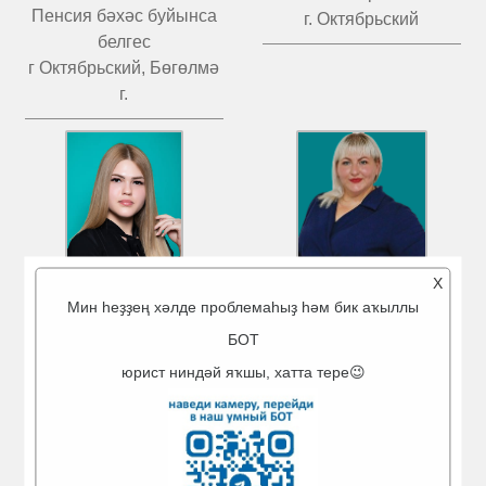
Пенсия бәхәс буйынса
г. Октябрьский
белгес
г Октябрьский, Бөгөлмә
г.
X
Мин һеҙҙең хәлде проблемаһыҙ һәм бик аҡыллы
МИГРАНОВ
ЧИСТОВ
АЙГӨЛ АМИРОВНА
ТАТЬЯНА ВАЛЕРЬЕВИЧ
БОТ
Төп юрист
Төп юрист
юрист ниндәй яҡшы, хатта тере😉
г. Туймазы
Бөгөлмә й.