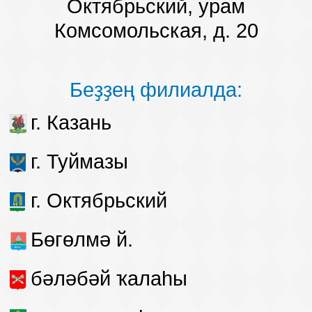
Октябрьский, урам
Комсомольская, д. 20
Беҙҙең филиалда:
г. Казань
г. Туймазы
г. Октябрьский
Бөгөлмә й.
бәләбәй ҡалаһы