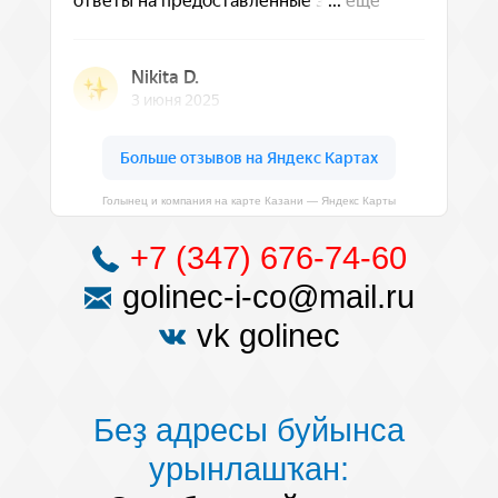
Голынец и компания на карте Казани — Яндекс Карты
+7 (347) 676-74-60
golinec-i-co@mail.ru
vk golinec
Беҙ адресы буйынса
урынлашҡан: