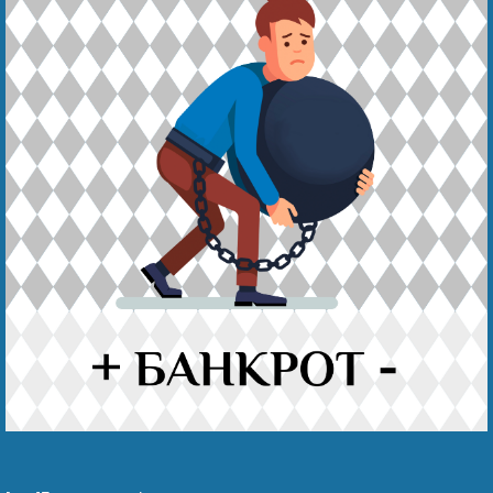
Беҙҙең еңеү
Видео тураһында беҙ