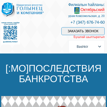
Филиалын һайланы:
Октябрьский
Беҙҙең белгестәр һәм хеҙмәттәр
урам Комсомольская, д. 20
+7 (347) 676-74-60
Хеҙмәт хаҡын түләү
ЗАКАЗАТЬ ЗВОНОК
Бушлай шылтыратып
Һорау биреү
Bashkir
Бәйләнеш
[:MO]ПОСЛЕДСТВИЯ
БАНКРОТСТВА
Баһалама
Файҙалы мәҡәләләр