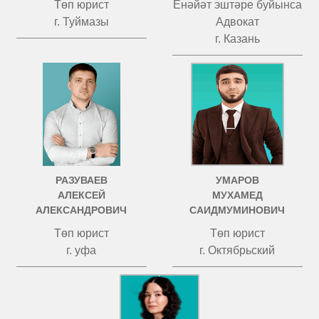
Төп юрист
Енәйәт эштәре буйынса
г. Туймазы
Адвокат
г. Казань
РАЗУВАЕВ
УМАРОВ
АЛЕКСЕЙ
МУХАМЕД
АЛЕКСАНДРОВИЧ
САИДМУМИНОВИЧ
Төп юрист
Төп юрист
г. уфа
г. Октябрьский