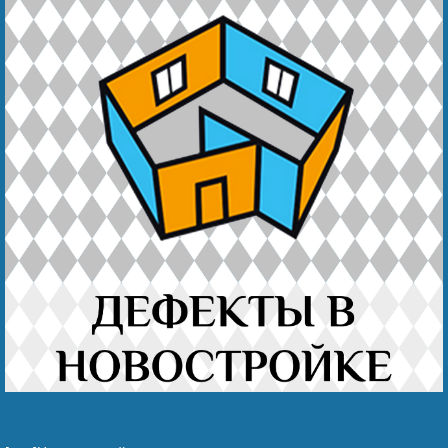
Беҙҙең еңеү
Видео тураһында беҙ