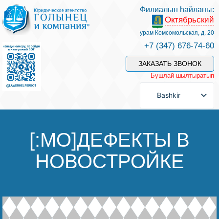
Филиалын һайланы:
Октябрьский
Беҙҙең белгестәр һәм хеҙмәттәр
урам Комсомольская, д. 20
+7 (347) 676-74-60
Хеҙмәт хаҡын түләү
ЗАКАЗАТЬ ЗВОНОК
Бушлай шылтыратып
Һорау биреү
Bashkir
Бәйләнеш
[:MO]ДЕФЕКТЫ В
НОВОСТРОЙКЕ
Баһалама
Файҙалы мәҡәләләр