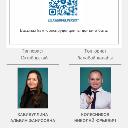
Басыгыз һәм юриспруденцияһы донъяға бата.
КУЗНЕЦОВ
ИВАНОВ
МАКСИМ РУСЛАНОВИЧ
АЛЕВТИНА ПАВЛОВНА
Төп юрист
Төп юрист
г. Октябрьский
бәләбәй ҡалаһы
ХАБИБУЛЛИНА
КОЛЕСНИКОВ
АЛЬБИН ФАНИСОВНА
НИКОЛАЙ ЮРЬЕВИЧ