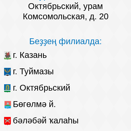
Октябрьский, урам
Комсомольская, д. 20
Беҙҙең филиалда:
г. Казань
г. Туймазы
г. Октябрьский
Бөгөлмә й.
бәләбәй ҡалаһы