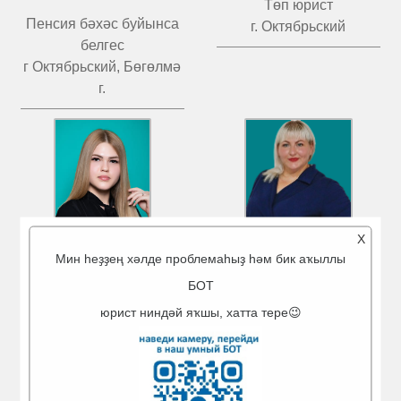
Төп юрист
Пенсия бәхәс буйынса
г. Октябрьский
белгес
г Октябрьский, Бөгөлмә
г.
X
Мин һеҙҙең хәлде проблемаһыҙ һәм бик аҡыллы
МИГРАНОВ
ЧИСТОВ
АЙГӨЛ АМИРОВНА
ТАТЬЯНА ВАЛЕРЬЕВИЧ
БОТ
юрист ниндәй яҡшы, хатта тере😉
Төп юрист
Төп юрист
г. Туймазы
Бөгөлмә й.