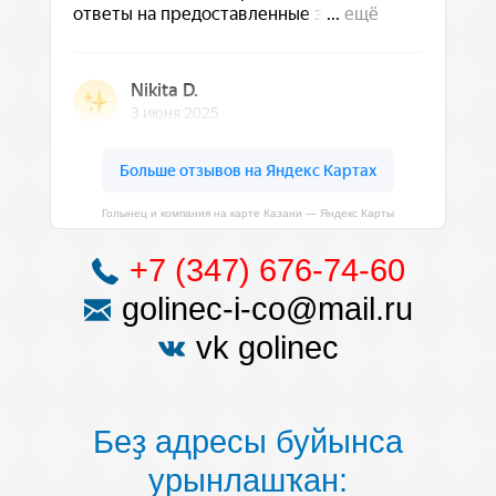
Голынец и компания на карте Казани — Яндекс Карты
+7 (347) 676-74-60
golinec-i-co@mail.ru
vk golinec
Беҙ адресы буйынса
урынлашҡан: