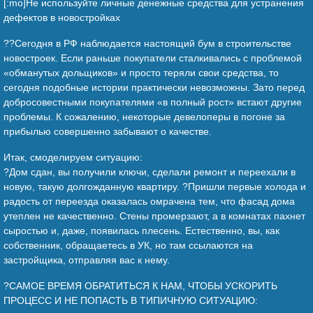
[:mo]Не используйте личные денежные средства для устранения
дефектов в новостройках
??Сегодня в РФ наблюдается настоящий бум в строительстве
новостроек. Если раньше покупатели сталкивались с проблемой
«обманутых дольщиков» и просто теряли свои средства, то
сегодня подобные истории практически невозможны. Зато перед
добросовестными покупателями «в полный рост» встают другие
проблемы. К сожалению, некоторые девелоперы в погоне за
прибылью совершенно забывают о качестве.
Итак, смоделируем ситуацию:
?️Дом сдан, вы получили ключи, сделали ремонт и переехали в
новую, такую долгожданную квартиру. ?Пришли первые холода и
радость от переезда оказалась омрачена тем, что фасад дома
утеплен не качественно. Стены промерзают, а в комнатах пахнет
сыростью и, даже, появилась плесень. Естественно, вы, как
собственник, обращаетесь в УК, но там ссылаются на
застройщика, отправляя вас к нему.
?САМОЕ ВРЕМЯ ОБРАТИТЬСЯ К НАМ, ЧТОБЫ УСКОРИТЬ
ПРОЦЕСС И НЕ ПОПАСТЬ В ТИПИЧНУЮ СИТУАЦИЮ: