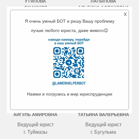
УТЯПОВА
ЛАТЫПОВА
ДЖАМИЛЯ
АЛЬБИНА АФЛАХОВНА
ТИМЕРЬЯНОВНА
X
Ведущий юрист
Я очень умный БОТ и решу Вашу проблему
Специалист по
г. Октябрьский
лучше любого юриста, даже живого😉
пенсионным спорам
г. Октябрьский, г.
Бугульма
Нажми и погрузись в мир юриспруденции
МИГРАНОВА
ЧИСТОВА
АЙГУЛЬ АМИРОВНА
ТАТЬЯНА ВАЛЕРЬЕВНА
Ведущий юрист
Ведущий юрист
г. Туймазы
г. Бугульма